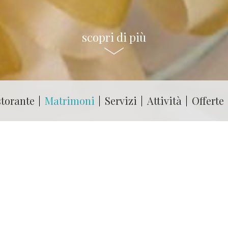
scopri di più
storante
Matrimoni
Servizi
Attività
Offerte
Eventi e Matrimoni
Matrimoni e banchetti al Green Village